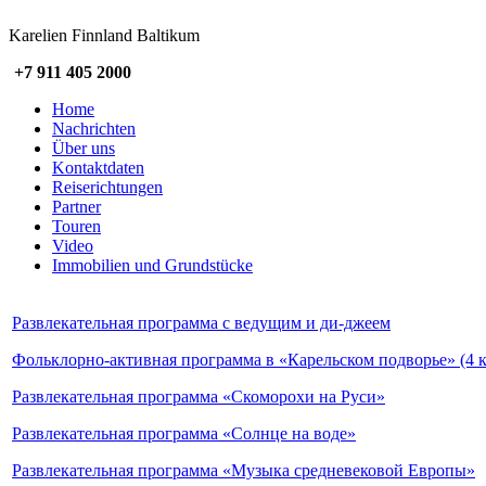
Karelien Finnland Baltikum
+7 911 405 2000
Home
Nachrichten
Über uns
Kontaktdaten
Reiserichtungen
Partner
Touren
Video
Immobilien und Grundstücke
Развлекательная программа с ведущим и ди-джеем
Фольклорно-активная программа в «Карельском подворье» (4 км
Развлекательная программа «Скоморохи на Руси»
Развлекательная программа «Солнце на воде»
Развлекательная программа «Музыка средневековой Европы»