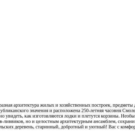
разная архитектура жилых и хозяйственных построек, предметы 
публиканского значения и расположена 250-летняя часовня Смол
но увидеть, как изготовляются лодки и плетутся корзины. Необы
лов-ливвиков, но и целостным архитектурным ансамблем, сохран
ельских деревень, старинный, добротный и уютный! Вас с комфо