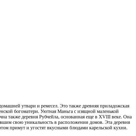
домашней утвари и ремесел. Это также древняя приладожская
енской богоматери. Уютная Маньга с изящной маленькой
чна также деревня Рубчейла, основанная еще в XVIII веке. Она
ившим свою уникальность в расположении домов. Эта деревня
ртом примут и угостят вкусными блюдами карельской кухни.