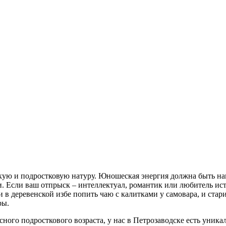
ую и подростковую натуру. Юношеская энергия должна быть напр
. Если ваш отпрыск – интеллектуал, романтик или любитель ист
 в деревенской избе попить чаю с калитками у самовара, и стари
ры.
расного подросткового возраста, у нас в Петрозаводске есть ун