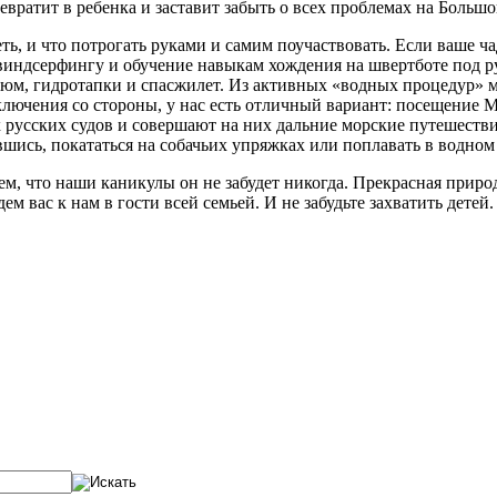
вратит в ребенка и заставит забыть о всех проблемах на Большо
ть, и что потрогать руками и самим поучаствовать. Если ваше ч
 виндсерфингу и обучение навыкам хождения на швертботе под
тюм, гидротапки и спасжилет. Из активных «водных процедур» м
иключения со стороны, у нас есть отличный вариант: посещение
 русских судов и совершают на них дальние морские путешеств
ись, покататься на собачьих упряжках или поплавать в водном
ем, что наши каникулы он не забудет никогда. Прекрасная приро
 вас к нам в гости всей семьей. И не забудьте захватить детей. 