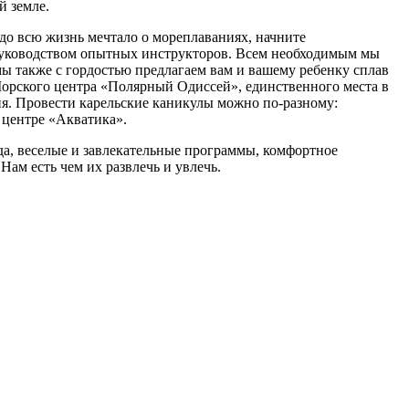
й земле.
адо всю жизнь мечтало о мореплаваниях, начните
 руководством опытных инструкторов. Всем необходимым мы
ы также с гордостью предлагаем вам и вашему ребенку сплав
 Морского центра «Полярный Одиссей», единственного места в
ия. Провести карельские каникулы можно по-разному:
 центре «Акватика».
да, веселые и завлекательные программы, комфортное
Нам есть чем их развлечь и увлечь.