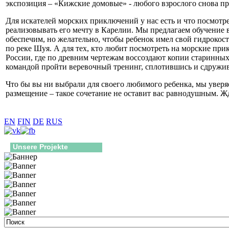
экспозиция – «Кижские домовые» - любого взрослого снова пре
Для искателей морских приключений у нас есть и что посмотре
реализовывать его мечту в Карелии. Мы предлагаем обучение
обеспечим, но желательно, чтобы ребенок имел свой гидрокос
по реке Шуя. А для тех, кто любит посмотреть на морские пр
России, где по древним чертежам воссоздают копии старинных
командой пройти веревочный тренинг, сплотившись и сдруживш
Что бы вы ни выбрали для своего любимого ребенка, мы уверя
размещение – такое сочетание не оставит вас равнодушным. Ждем
EN
FIN
DE
RUS
Unsere Projekte