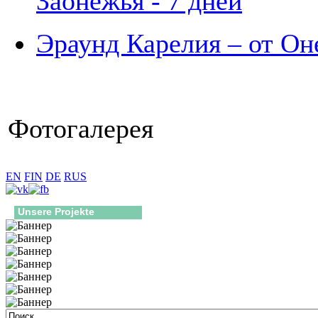
Заонежья - 7 дней
Эраунд Карелия – от Оне
Фотогалерея
EN
FIN
DE
RUS
Unsere Projekte