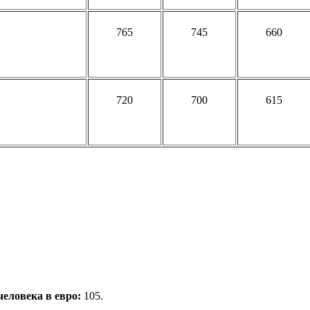
76
5
745
660
720
700
615
человека в евро:
105.