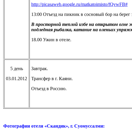
http://picasaweb.google.ru/matkatoimisto/fQvwFB#
13:00 Отъезд на пикник в сосновый бор на берег з
В
просторной теплой избе на открытом огне жар
подледная рыбалка, катание на оленьих упряжк
18.00 Ужин в отеле.
5 день
Завтрак.
03.01.2012
Трансфер в г. Каяни.
Отъезд в Россию.
Фотографии отеля «Скандик», г. Суомуссалми: