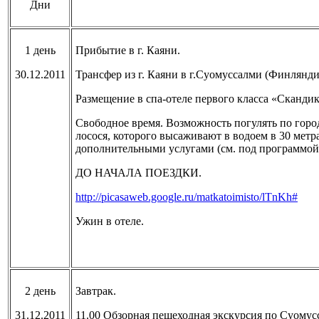
Дни
1 день
Прибытие в г. Каяни.
3
0
.12.2011
Трансфер из г. Каяни в г.Суомуссалми (Финлянди
Размещение в спа-отеле первого класса «Сканди
Свободное время. Возможность погулять по город
лосося, которого высаживают в водоем в 30 метр
дополнительными услугами (см. под про
ДО НАЧАЛА ПОЕЗДКИ.
http://picasaweb.google.ru/matkatoimisto/lTnKh#
Ужин в отеле.
2 день
Завтрак.
31.12.2011
11.00 Обзорная пешеходная экскурсия по Суомус