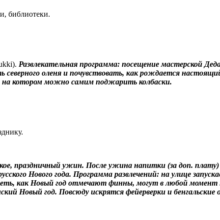
и, библиотеки.
ukki
).
Развлекательная программа: посещение мастерской Деда 
 северного оленя и почувствовать, как рождается настоящи
р, на котором можно самим поджарить колбаски.
зднику.
е, праздничный ужин. После ужина напитки (за доп. плату) и 
сского Нового года. Программа развлечений: на улице запуск
реть, как Новый год отмечают финны, могут в любой момент 
ский Новый год. Повсюду искрятся фейерверки и бенгальские 