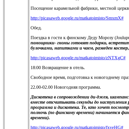
Посещение карамельной фабрики, местной церкв
http://picasaweb.google.ru/matkatoimisto/SmxmX#
Обед.
Поездка в гости к финскому Деду Морозу (
Joulup
помощники- гномы готовят подарки, встретить
булочками, напитками и чаем, разведен косте
http://picasaweb.google.ru/matkatoimisto/zNTXgC#
18:00 Возвращение в отель.
Свободное время, подготовка к новогоднему пра
22.00-02.00
Новогодняя программа.
Дискотека в сопровождении ди-джея, шампанско
вместе отсчитывать секунды до наступления ру
программа и дискотека. Те, кто хочет посмот
полночь (по финскому времени) начинается фин
времени).
http://picasaweb.google.ru/matkatoimisto/fxveHG#