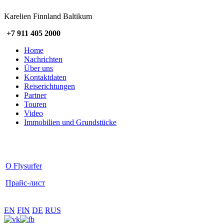
Karelien Finnland Baltikum
+7 911 405 2000
Home
Nachrichten
Über uns
Kontaktdaten
Reiserichtungen
Partner
Touren
Video
Immobilien und Grundstücke
О Flysurfer
Прайс-лист
EN
FIN
DE
RUS